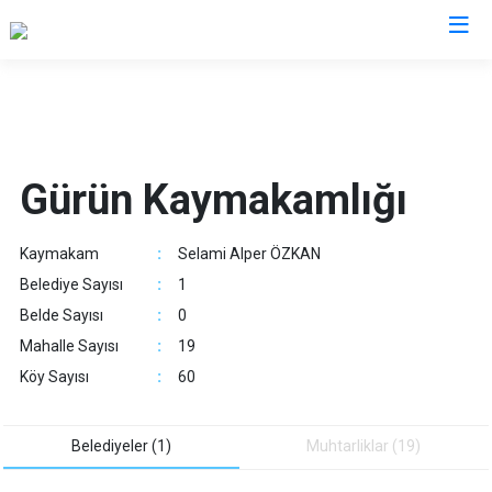
Sivas
Akıncılar
İmranlı
Gürün Kaymakamlığı
Altınyayla
Kangal
Divriği
Koyulhisar
Kaymakam
:
Selami Alper ÖZKAN
Doğanşar
Şarkışla
Belediye Sayısı
:
1
Gemerek
Suşehri
Belde Sayısı
:
0
Gölova
Ulaş
Mahalle Sayısı
:
19
Gürün
Yıldızeli
Köy Sayısı
:
60
Hafik
Zara
Belediyeler (1)
Muhtarliklar (19)