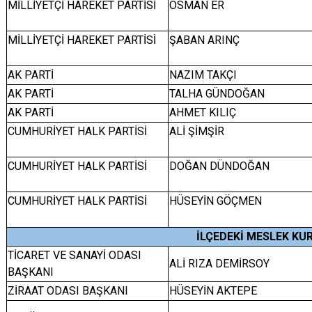
MİLLİYETÇİ HAREKET PARTİSİ
OSMAN ER
MİLLİYETÇİ HAREKET PARTİSİ
ŞABAN ARINÇ
AK PARTİ
NAZIM TAKÇI
AK PARTİ
TALHA GÜNDOĞAN
AK PARTİ
AHMET KILIÇ
CUMHURİYET HALK PARTİSİ
ALİ ŞİMŞİR
CUMHURİYET HALK PARTİSİ
DOĞAN DÜNDOĞAN
CUMHURİYET HALK PARTİSİ
HÜSEYİN GÖÇMEN
İLÇEDEKİ MESLEK KU
TİCARET VE SANAYİ ODASI
ALİ RIZA DEMİRSOY
BAŞKANI
ZİRAAT ODASI BAŞKANI
HÜSEYİN AKTEPE