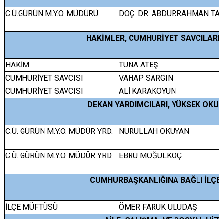
C.Ü.GÜRÜN M.Y.O. MÜDÜRÜ
DOÇ. DR. ABDURRAHMAN TA
HAKİMLER, CUMHURİYET SAVCILARI
HAKİM
TUNA ATEŞ
CUMHURİYET SAVCISI
VAHAP SARGIN
CUMHURİYET SAVCISI
ALİ KARAKOYUN
DEKAN YARDIMCILARI, YÜKSEK OK
C.Ü. GÜRÜN M.Y.O. MÜDÜR YRD.
NURULLAH OKUYAN
C.Ü. GÜRÜN M.Y.O. MÜDÜR YRD.
EBRU MOĞULKOÇ
CUMHURBAŞKANLIĞINA BAĞLI İLÇ
İLÇE MÜFTÜSÜ
ÖMER FARUK ULUDAŞ