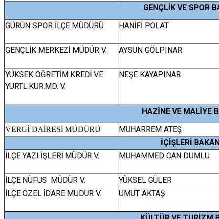
GENÇLİK VE SPOR B
GÜRÜN SPOR İLÇE MÜDÜRÜ
HANİFİ POLAT
GENÇLİK MERKEZİ MÜDÜR V.
AYSUN GÖLPINAR
YÜKSEK ÖĞRETİM KREDİ VE
NEŞE KAYAPINAR
YURTL.KUR.MD. V.
HAZİNE VE MALİYE B
MUHARREM ATEŞ
VERGİ DAİRESİ MÜDÜRÜ
İÇİŞLERİ BAKAN
İLÇE YAZI İŞLERİ MÜDÜR V.
MUHAMMED CAN DUMLU
İLÇE NÜFUS MÜDÜR V.
YÜKSEL GÜLER
İLÇE ÖZEL İDARE MÜDÜR V.
UMUT AKTAŞ
KÜLTÜR VE TURİZM 