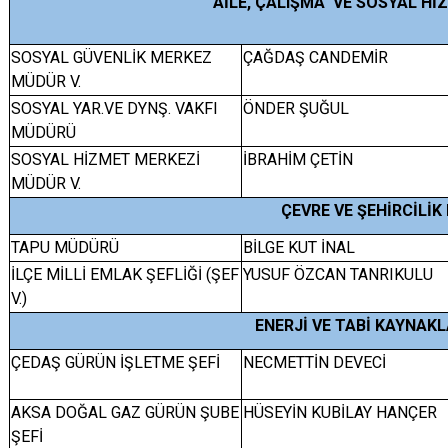
AİLE, ÇALIŞMA VE SOSYAL Hİ
SOSYAL GÜVENLİK MERKEZ
ÇAĞDAŞ CANDEMİR
MÜDÜR V.
SOSYAL YAR.VE DYNŞ. VAKFI
ÖNDER ŞUĞUL
MÜDÜRÜ
SOSYAL HİZMET MERKEZİ
İBRAHİM ÇETİN
MÜDÜR V.
ÇEVRE VE ŞEHİRCİLİK
TAPU MÜDÜRÜ
BİLGE KUT İNAL
İLÇE MİLLİ EMLAK ŞEFLİĞİ (ŞEF
YUSUF ÖZCAN TANRIKULU
V.)
ENERJİ VE TABİ KAYNAKL
ÇEDAŞ GÜRÜN İŞLETME ŞEFİ
NECMETTİN DEVECİ
AKSA DOĞAL GAZ GÜRÜN ŞUBE
HÜSEYİN KUBİLAY HANÇER
ŞEFİ