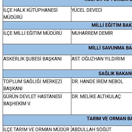
İLÇE HALK KÜTÜPHANESİ
YÜCEL DEVECİ
MÜDÜRÜ
MİLLİ EĞİTİM BAK
İLÇE MİLLİ EĞİTİM MÜDÜRÜ
MUHARREM DEMİR
MİLLİ SAVUNMA BA
ASKERLİK ŞUBESİ BAŞKANI
AST. OĞUZHAN YILDIRIM
SAĞLIK BAKANL
TOPLUM SAĞLIĞI MERKEZİ
DR. HANDE İREM NEBOL
BAŞKANI
GÜRÜN DEVLET HASTANESİ
DR. MELİKE ALTIKULAÇ
BAŞHEKİM V.
TARIM VE ORMAN B
İLÇE TARIM VE ORMAN MÜDÜR
ABDULLAH SÖĞÜT