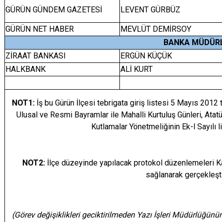
GÜRÜN GÜNDEM GAZETESİ
LEVENT GÜRBÜZ
GÜRÜN NET HABER
MEVLÜT DEMİRSOY
BANKA MÜDÜRL
ZİRAAT BANKASI
ERGÜN KÜÇÜK
HALKBANK
ALİ KURT
NOT1:
İş bu Gürün İlçesi tebrigata giriş listesi 5 Mayıs 201
Ulusal ve Resmi Bayramlar ile Mahalli Kurtuluş Günleri, Atatü
Kutlamalar Yönetmeliğinin Ek-l Sayılı l
NOT2:
İlçe düzeyinde yapılacak protokol düzenlemeleri K
sağlanarak gerçekleştir
(Görev değişiklikleri geciktirilmeden Yazı İşleri Müdürlüğünü