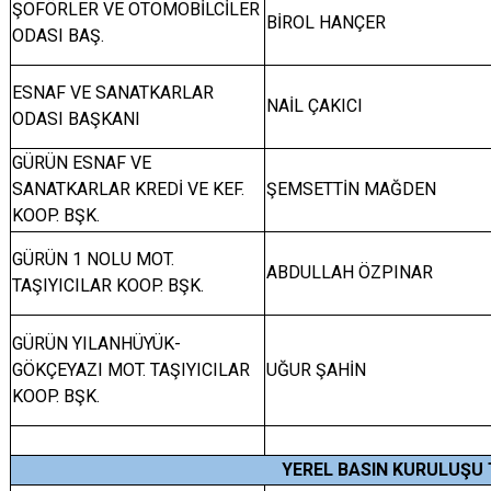
ŞOFÖRLER VE OTOMOBİLCİLER
BİROL HANÇER
ODASI BAŞ.
ESNAF VE SANATKARLAR
NAİL ÇAKICI
ODASI BAŞKANI
GÜRÜN ESNAF VE
SANATKARLAR KREDİ VE KEF.
ŞEMSETTİN MAĞDEN
KOOP. BŞK.
GÜRÜN 1 NOLU MOT.
ABDULLAH ÖZPINAR
TAŞIYICILAR KOOP. BŞK.
GÜRÜN YILANHÜYÜK-
GÖKÇEYAZI MOT. TAŞIYICILAR
UĞUR ŞAHİN
KOOP. BŞK.
YEREL BASIN KURULUŞU 