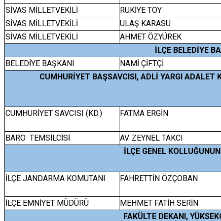
SİVAS MİLLETVEKİLİ
RUKİYE TOY
SİVAS MİLLETVEKİLİ
ULAŞ KARASU
SİVAS MİLLETVEKİLİ
AHMET ÖZYÜREK
İLÇE BELEDİYE B
BELEDİYE BAŞKANI
NAMİ ÇİFTÇİ
CUMHURİYET BAŞSAVCISI, ADLİ YARGI ADALET
CUMHURİYET SAVCISI (KD.)
FATMA ERGİN
BARO TEMSİLCİSİ
AV. ZEYNEL TAKCI
İLÇE GENEL KOLLUĞUNUN
İLÇE JANDARMA KOMUTANI
FAHRETTİN ÖZÇOBAN
İLÇE EMNİYET MÜDÜRÜ
MEHMET FATİH SERİN
FAKÜLTE DEKANI, YÜKSE