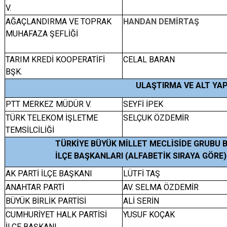
V.
AĞAÇLANDIRMA VE TOPRAK
HANDAN DEMİRTAŞ
MUHAFAZA ŞEFLİĞİ
TARIM KREDİ KOOPERATİFİ
CELAL BARAN
BŞK.
ULAŞTIRMA VE ALT YAP
PTT MERKEZ MÜDÜR V.
SEYFİ İPEK
TÜRK TELEKOM İŞLETME
SELÇUK ÖZDEMİR
TEMSİLCİLİĞİ
TÜRKİYE BÜYÜK MİLLET MECLİSİDE GRUBU 
İLÇE BAŞKANLARI (ALFABETİK SIRAYA GÖRE)
AK PARTİ İLÇE BAŞKANI
LÜTFİ TAŞ
ANAHTAR PARTİ
AV. SELMA ÖZDEMİR
BÜYÜK BİRLİK PARTİSİ
ALİ SERİN
CUMHURİYET HALK PARTİSİ
YUSUF KOÇAK
İLÇE BAŞKANI