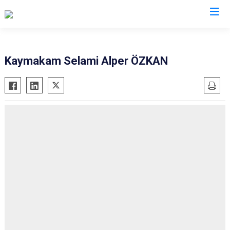
Sivas
Kaymakam Selami Alper ÖZKAN
Akıncılar
İmranlı
Altınyayla
Kangal
Divriği
Koyulhisar
Doğanşar
Şarkışla
Gemerek
Suşehri
Gölova
Ulaş
Gürün
Yıldızeli
Hafik
Zara