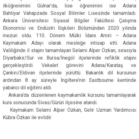
ilköğrenimini Gülnar’da, lise öğrenimini ise Adana
Bahtiyar Vahapzade Sosyal Bilimler Lisesinde tamamladı.
Ankara Üniversitesi Siyasal Bilgiler Fakültesi Çalışma
Ekonomisi ve Endüstri İlişkileri Bölümünden 2020 yılında
mezun oldu. 110. Dönem Mülki İdare Amiri – Adana
Kaymakam Adayı olarak mesleğe intisap etti. Adana
Valiliğinde il stajını tamamlayan Selami Alper Özkan, sırasıyla
Diyarbakır/Sur ve Bursa/İnegöl ilçelerinde refiklik stajını
gerçekleştirdi. Vekalet görevini Adana/Karataş ve
Çankırı/Eldivan ilçelerinde yürüttü. Bakanlık dil kursunun
ardından 8 ay süreyle İngiltere’nin Eastbourne kentinde
yabancı dil eğitimi aldı.
Ankara’da düzenlenen kaymakamlık kursunu tamamlayarak
kura sonucunda Sivas/Gürün ilçesine atandı.
Kaymakam Selami Alper Özkan, Gelir Uzman Yardımcısı
Kübra Özkan ile evlidir.