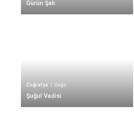
Gürün Şalı
Coğrafya
|
Doğa
Şuğul Vadisi