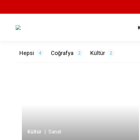
Hepsi
Coğrafya
Kültür
4
2
2
ETİKETLER
Doğa
2
Sanat
1
Tarih
1
Kültür
|
Sanat