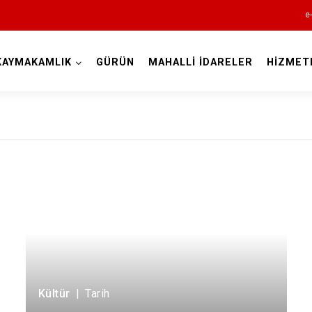
e
KAYMAKAMLIK
GÜRÜN
MAHALLİ İDARELER
HİZMET
Sivas
Akıncılar
Altınyayla
Divriği
Doğanşar
Kültür
|
Tarih
Gemerek