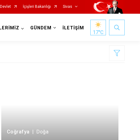
-Devlet
İçişleri Bakanlığı
Sivas
LERİMİZ
GÜNDEM
İLETİŞİM
17
°C
İmranlı
Kangal
Koyulhisar
Şarkışla
Coğrafya
|
Doğa
Suşehri