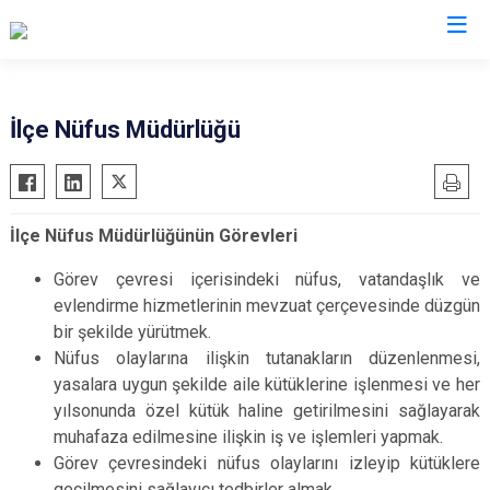
Sivas
İlçe Nüfus Müdürlüğü
Akıncılar
İmranlı
Altınyayla
Kangal
İlçe Nüfus Müdürlüğünün Görevleri
Divriği
Koyulhisar
Doğanşar
Şarkışla
Görev çevresi içerisindeki nüfus, vatandaşlık ve
evlendirme hizmetlerinin mevzuat çerçevesinde düzgün
Gemerek
Suşehri
bir şekilde yürütmek.
Gölova
Ulaş
Nüfus olaylarına ilişkin tutanakların düzenlenmesi,
Gürün
Yıldızeli
yasalara uygun şekilde aile kütüklerine işlenmesi ve her
Hafik
Zara
yılsonunda özel kütük haline getirilmesini sağlayarak
muhafaza edilmesine ilişkin iş ve işlemleri yapmak.
Görev çevresindeki nüfus olaylarını izleyip kütüklere
geçilmesini sağlayıcı tedbirler almak.