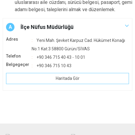
uluslararası aile cüzdanı, sürücü belgesi, pasaport, gemi
adamı belgesi, taleplerini almak ve düzenlemek.
İlçe Nüfus Müdürlüğü
A
Adres
Yeni Mah. Şevket Karpuz Cad. Hükümet Konağı
No:1 Kat:3 58800 Gürün/SİVAS
Telefon
+90 346 715 40 43 - 10 01
Belgegeçer
+90 346 715 10 43
Haritada Gör